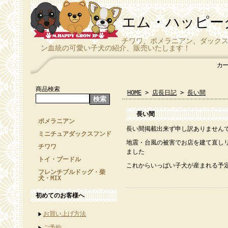
エム・ハッピー
チワワ、ポメラニアン、ダック
ン血統の可愛い子犬の紹介、販売いたします！
カー
商品検索
HOME
>
店長日記
>
長い間
長い間
ポメラニアン
長い間掲載出来ず申し訳ありません
ミニチュアダックスフンド
地震・台風の被害でお店を建て直し
チワワ
ました
トイ・プードル
これからいっぱい子犬が産まれる予
フレンチブルドッグ・柴
犬・MIX
初めてのお客様へ
お買い上げ方法
ご予約